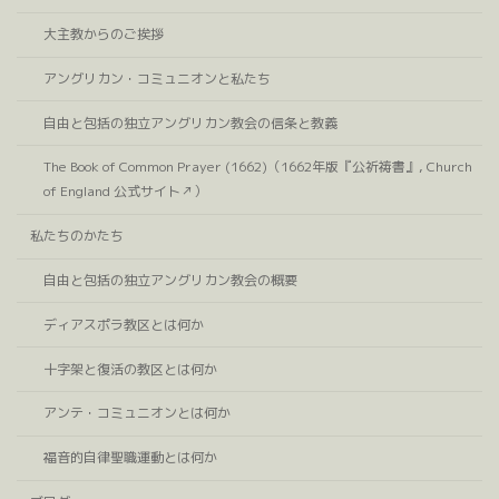
大主教からのご挨拶
アングリカン・コミュニオンと私たち
自由と包括の独立アングリカン教会の信条と教義
The Book of Common Prayer (1662)（1662年版『公祈祷書』, Church
of England 公式サイト↗）
私たちのかたち
自由と包括の独立アングリカン教会の概要
ディアスポラ教区とは何か
十字架と復活の教区とは何か
アンテ・コミュニオンとは何か
福音的自律聖職運動とは何か