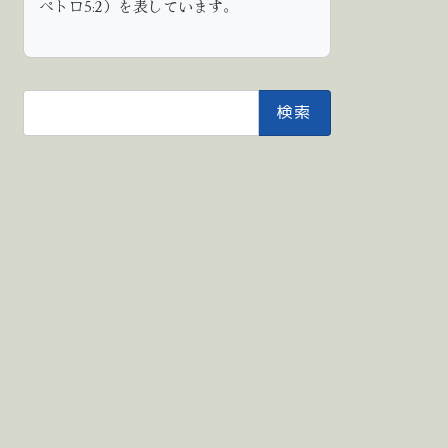
ペトロ5:2）を表しています。
検
索: