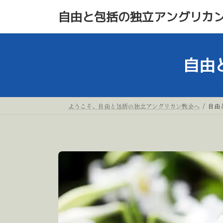
コ
ナ
自由と包括の独立アングリカ
ン
ビ
テ
ゲ
ン
ー
自由
ツ
シ
へ
ョ
ス
ン
ようこそ、自由と包括の独立アングリカン教会へ
自由
キ
に
ッ
移
プ
動