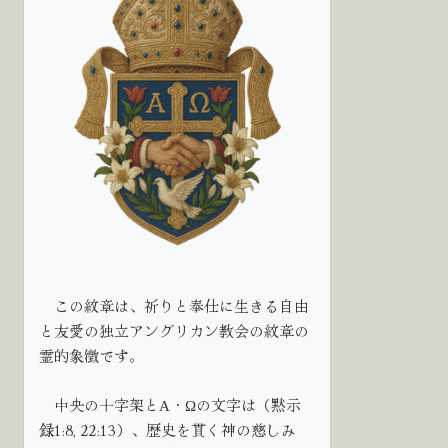
この紋章は、祈りと奉仕に生きる自由
と友愛の独立アングリカン教会の紋章の
霊的象徴です。
中央の十字架とΑ・Ωの文字は（黙示
録1:8, 22:13）、歴史を貫く神の慈しみ