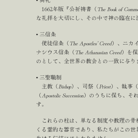
1662年版『公祈祷書（
The Book of Commo
な礼拝を大切にし、その中で神の臨在に
▪︎ 三信条
使徒信条（
The Apostles’ Creed
）、ニカ
ナシウス信条（
The Athanasian Creed
）を保
のとして、全世界の教会との一致に与り
▪︎ 三聖職制
主教（
Bishop
）、司祭（
Priest
）、執事
（
Apostolic Succession
）のうちに保ち、そ
す。
これらの柱は、単なる制度や教理の骨
くる霊的な器官であり、私たちがこの世