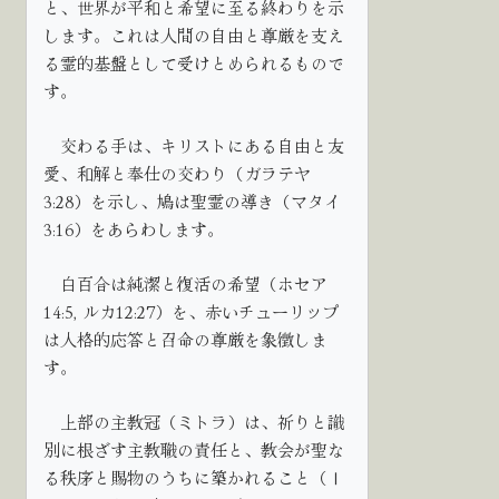
と、世界が平和と希望に至る終わりを示
します。これは人間の自由と尊厳を支え
る霊的基盤として受けとめられるもので
す。
交わる手は、キリストにある自由と友
愛、和解と奉仕の交わり（ガラテヤ
3:28）を示し、鳩は聖霊の導き（マタイ
3:16）をあらわします。
白百合は純潔と復活の希望（ホセア
14:5, ルカ12:27）を、赤いチューリップ
は人格的応答と召命の尊厳を象徴しま
す。
上部の主教冠（ミトラ）は、祈りと識
別に根ざす主教職の責任と、教会が聖な
る秩序と賜物のうちに築かれること（Ⅰ