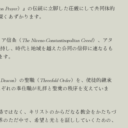
n Prayer
）』の伝統に立脚した荘厳にして共同体的
深くあずかります。
イア信条（
The Niceno-Constantinopolitan Creed
）、アタ
持し、時代と地域を越えた公同の信仰に連なるも
ます。
（
Deacon
）の聖職（
Threefold Order
）を、使徒的継承
れぞれの奉仕職が礼拝と聖奠の秩序を支えていま
格ではなく、キリストのからだなる教会をかたちづ
界のただ中で、希望と光とを証ししていくための、