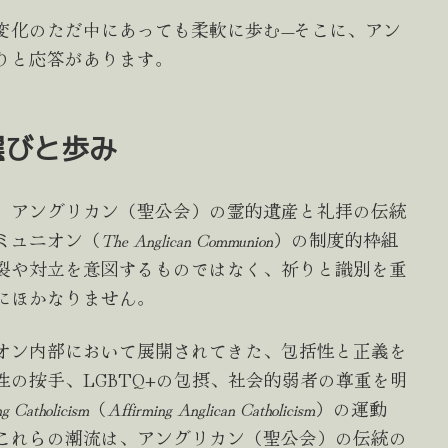
化のただ中にあっても柔軟に歩む—そこに、アン
りと応答があります。
選びと歩み
、アングリカン（聖公会）の霊的遺産と礼拝の伝統
ミュニオン（
The Anglican Communion
）の制度的枠組
裂や対立を意図するものではなく、祈りと識別を重
にほかなりません。
オン内部において展開されてきた、包括性と正義を
の按手、LGBTQ+の包摂、社会的弱者の尊重を明
g Catholicism
（
Affirming Anglican Catholicism
）の運動
これらの潮流は、アングリカン（聖公会）の伝統の