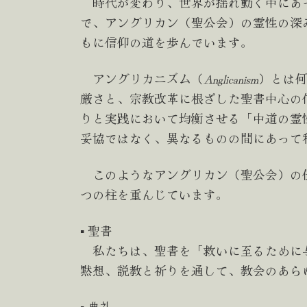
時代が変わり、世界が揺れ動く中にあ
で、アングリカン（聖公会）の霊性の深
もに信仰の道を歩んでいます。
アングリカニズム（
Anglicanism
）とは
厳さと、宗教改革に根ざした聖書中心の
りと実践において均衡させる「中道の霊
妥協ではなく、異なるものの間にあって
このようなアングリカン（聖公会）の
つの柱を重んじています。
▪︎ 聖書
私たちは、聖書を「救いに至るために
黙想、説教と祈りを通して、教会のあら
▪︎ 典礼