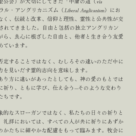
聖公会）が大切にしてきた「中庸の道（
via
ラル・アングリカニズム（
Liberal Anglicanism
）にお
なく、伝統と改革、信仰と理性、霊性と公共性が交
解されてきました。自由と包括の独立アングリカン
がら、良心に根ざした自由と、他者と生き合う友愛
めています。
否定することではなく、むしろその違いのただ中に
力を見いだす霊的志向を意味します。
あり方に違いがあったとしても、神の愛のもとでは
に祈り、ともに学び、仕え合う—そのような交わり
たちです。
象的なスローガンではなく、私たちの日々の祈りと
、礼拝においては、すべての人が共に祈りにあずか
のかたちに細やかな配慮をもって臨みます。牧会に