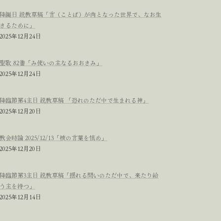
降誕日 説教草稿「言（ことば）が肉となった世界で、なお生
きるために」
2025年12月24日
聖歌 82番「み使いの主なるおおきみ」
2025年12月24日
降臨節第4主日 説教草稿 「恐れのただ中で生まれる神」
2025年12月20日
教会時論 2025/12/13「核の言葉を慎め」
2025年12月20日
降臨節第3主日 説教草稿「揺れる問いのただ中で、来たり給
う主を待つ」
2025年12月14日