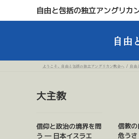
コ
ナ
自由と包括の独立アングリカ
ン
ビ
テ
ゲ
ン
ー
自由
ツ
シ
へ
ョ
ス
ン
ようこそ、自由と包括の独立アングリカン教会へ
自由
キ
に
ッ
移
大主教
プ
動
信教の
信仰と政治の境界を問
危うさ 
う ― 日本イスラエ