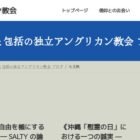
ン教会
トップページ
信仰との出会い
と包括の独立アングリカン教会 
と包括の独立アングリカン教会 ブログ
大主教
自由を楯にする
《沖縄「慰霊の日」に
― SALTY の論
おける一つの誠実 —