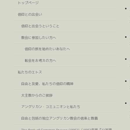
トップページ
信仰との出会い
信仰と出会うということ
教会に参加したい方へ
信仰の旅を始めたいあなたへ
転会をお考えの方へ
私たちのエトス
自由と友愛、私たちの信仰の精神
大主教からのご挨拶
アングリカン・コミュニオンと私たち
自由と包括の独立アングリカン教会の信条と教義
The Book of Common Prayer (1662)（1662年版『公祈祷