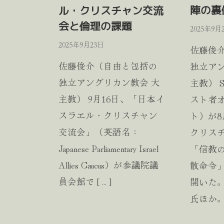
陣の裏
ル・クリスチャン交流
会と倫理の課題
2025年9月
2025年9月23日
佐藤俊
佐藤俊介（自由と包括の
独立アン
独立アングリカン教会 大
主教） 
主教） 9月16日、「日本イ
スト者
スラエル・クリスチャン
ト）が8
交流会」（英語名：
クリス
Japanese Parliamentary Israel
「信教
Allies Caucus）が参議院議
散命令
員会館で […]
開いた
氏ほか。